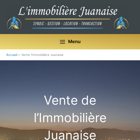
Aller
au
contenu
Menu
Accueil
Vente l’Immobilière Juanaise
Vente de
l’Immobilière
Juanaise