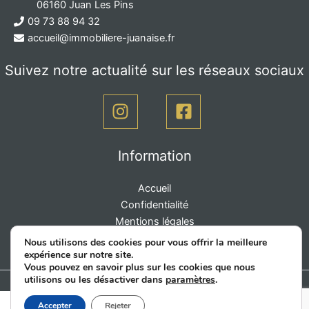
06160 Juan Les Pins
09 73 88 94 32
accueil@immobiliere-juanaise.fr
Suivez notre actualité sur les réseaux sociaux
Information
Accueil
Confidentialité
Mentions légales
Contact
Nous utilisons des cookies pour vous offrir la meilleure
expérience sur notre site.
Politique de cookies (UE)
Vous pouvez en savoir plus sur les cookies que nous
utilisons ou les désactiver dans
paramètres
.
Copyright © 2026 L'Immobilière Juanaise |
Création site web La Ciotat Cnathalie
Accepter
Rejeter