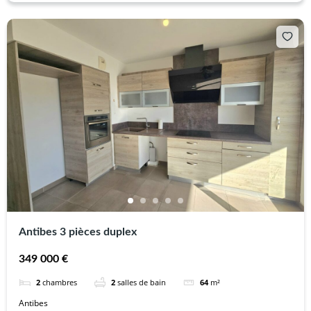
Antibes 3 pièces duplex
349 000 €
2
chambres
2
salles de bain
64
m²
Antibes