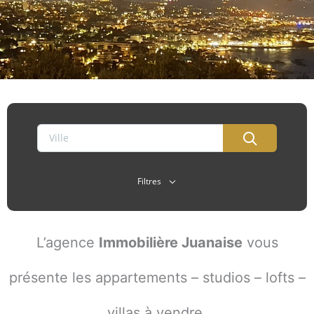
Filtres
L’agence
Immobilière Juanaise
vous
présente les appartements – studios – lofts –
villas à vendre.