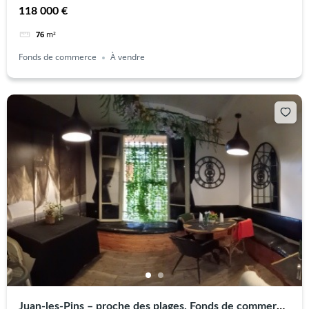
118 000 €
76
m²
Fonds de commerce
À vendre
Juan-les-Pins – proche des plages. Fonds de commerce